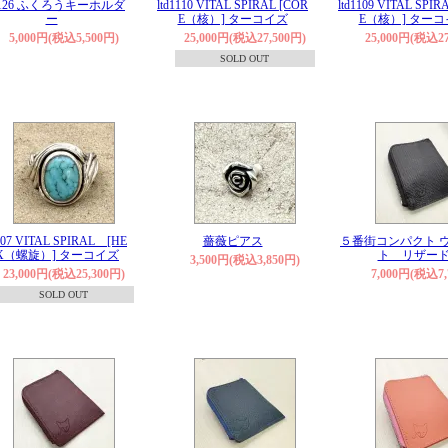
d1126 ふくろうキーホルダ
ltd1110 VITAL SPIRAL [COR
ltd1109 VITAL SPIR
ー
E（核）] ターコイズ
E（核）] ター
5,000円(税込5,500円)
25,000円(税込27,500円)
25,000円(税込27
SOLD OUT
1107 VITAL SPIRAL [HE
薔薇ピアス
５番街コンパクト 
IX（螺旋）] ターコイズ
ト リザー
3,500円(税込3,850円)
23,000円(税込25,300円)
7,000円(税込7,
SOLD OUT