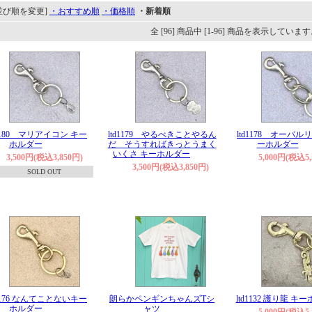
並び順を変更]
・おすすめ順
・価格順
・新着順
全 [96] 商品中 [1-96] 商品を表示していま
d1180 マリアイコン キー
ltd1179 やるべきことやるん
ltd1178 オーバル
ホルダー
だ そうすればきっとうまく
ーホルダー
いくさ キーホルダー
3,500円(税込3,850円)
5,000円(税込5,
3,500円(税込3,850円)
SOLD OUT
d1176 なんてことないキー
朗らかペンギンちゃんズTシ
ltd1132 護り龍 キ
ホルダー
ャツ
5,000円(税込5,