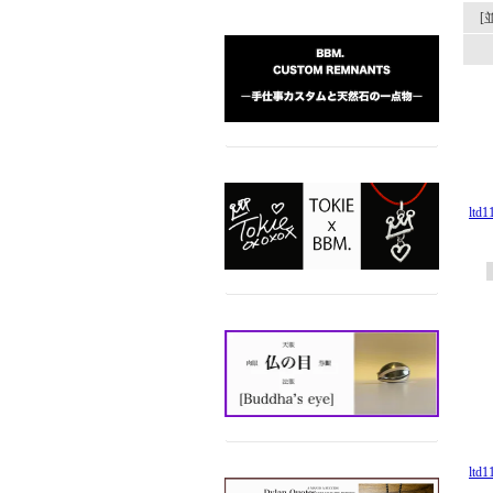
[
lt
lt