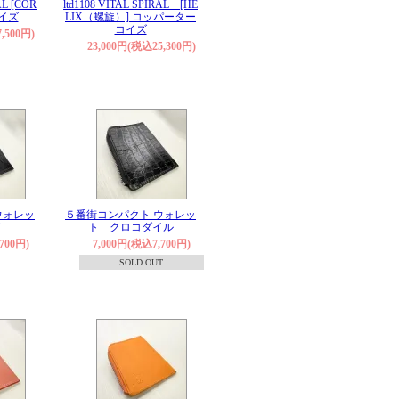
AL [COR
ltd1108 VITAL SPIRAL [HE
コイズ
LIX（螺旋）] コッパーター
コイズ
,500円)
23,000円(税込25,300円)
ウォレッ
５番街コンパクト ウォレッ
ド
ト クロコダイル
700円)
7,000円(税込7,700円)
SOLD OUT