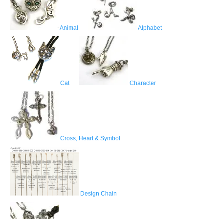
Animal
Alphabet
Cat
Character
Cross, Heart & Symbol
Design Chain