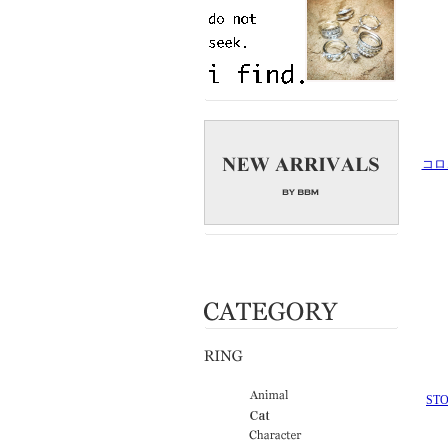
コロ
ST