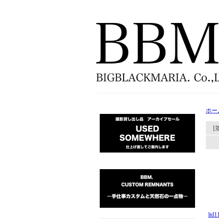
ホー
[
lt