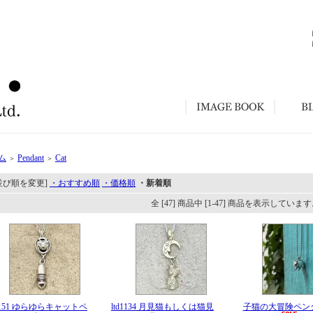
ム
Pendant
Cat
＞
＞
並び順を変更]
・おすすめ順
・価格順
・新着順
全 [47] 商品中 [1-47] 商品を表示していま
d1151 ゆらゆらキャットペ
ltd1134 月見猫もしくは猫見
子猫の大冒険ペン