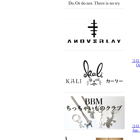
コロ
O
コロ
Ju