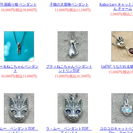
d979 居眠り猫 ペンダント
子猫の大冒険ペンダント
Kalico Lucy キャ
ん チャーム
28,000円(税込30,800円)
11,000円(税込12,100円)
2,000円(税込2,
ーるねこちゃんペンダン
プティねこちゃんペンダント
Ltd767 うなだれ
ト
シトリンTOP
15,000円(税込16
30,000円(税込33,000円)
15,000円(税込16,500円)
ムー ペンダントTOP
ラ・ムー ペンダントTOP
コロコロキャットペ
シトリン
アメシスト
Dec. ターコ