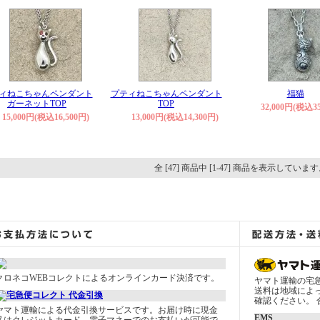
ィねこちゃんペンダント
プティねこちゃんペンダント
福猫
ガーネットTOP
TOP
32,000円(税込35
15,000円(税込16,500円)
13,000円(税込14,300円)
全 [47] 商品中 [1-47] 商品を表示していま
クロネコWEBコレクトによるオンラインカード決済です。
ヤマト運輸の宅
送料は地域によ
確認ください。 合
ヤマト運輸による代金引換サービスです。お届け時に現金
EMS