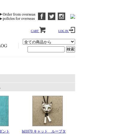
CART
LOG IN
す。
ダント
ltd1070 キャット ループタ