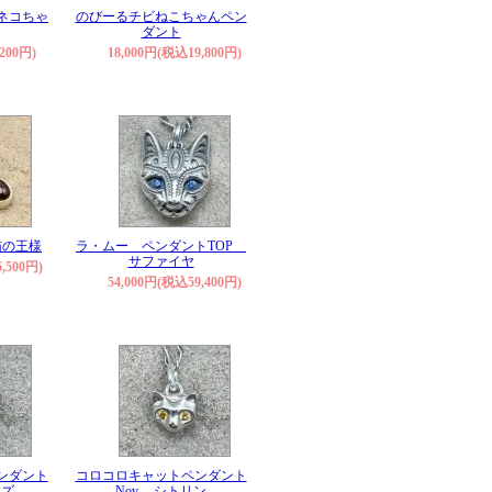
ッとネコちゃ
のびーるチビねこちゃんペン
ダント
200円)
18,000円(税込19,800円)
る猫の王様
ラ・ムー ペンダントTOP
サファイヤ
,500円)
54,000円(税込59,400円)
ンダント
コロコロキャットペンダント
イズ
Nov. シトリン