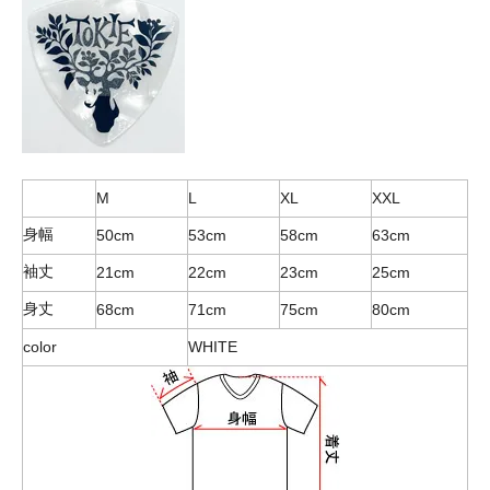
M
L
XL
XXL
身幅
50cm
53cm
58cm
63cm
袖丈
21cm
22cm
23cm
25cm
身丈
68cm
71cm
75cm
80cm
color
WHITE