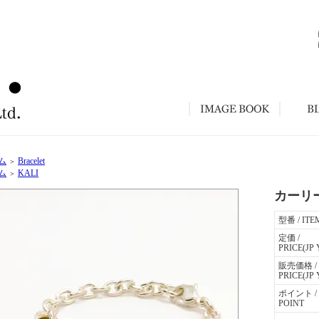
ム
Bracelet
＞
ム
KALI
＞
カーリー
型番 / ITE
定価 /
PRICE(JP 
販売価格 /
PRICE(JP 
ポイント /
POINT