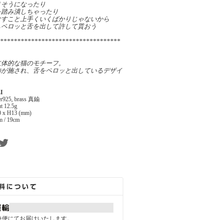
りそうになったり
を踏み潰しちゃったり
なすこと上手くいくばかりじゃないから
もペロッと舌を出して許して貰おう
***********************************
立体的な猫のモチーフ。
飾が施され、舌をペロッと出しているデザイ
I
ver925, brass 真鍮
t 12.5g
 x H13 (mm)
m / 19cm
急便にてお届けいたします。