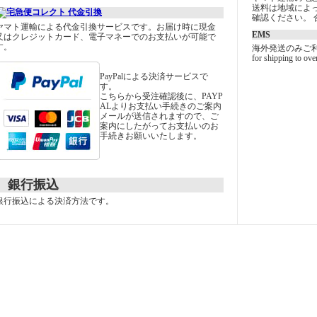
送料は地域によ
確認ください。 合
ヤマト運輸による代金引換サービスです。お届け時に現金
EMS
又はクレジットカード、電子マネーでのお支払いが可能で
す。
海外発送のみご
for shipping to ove
PayPalによる決済サービスで
す。
こちらから受注確認後に、PAYP
ALよりお支払い手続きのご案内
メールが送信されますので、ご
案内にしたがってお支払いのお
手続きお願いいたします。
銀行振込
銀行振込による決済方法です。