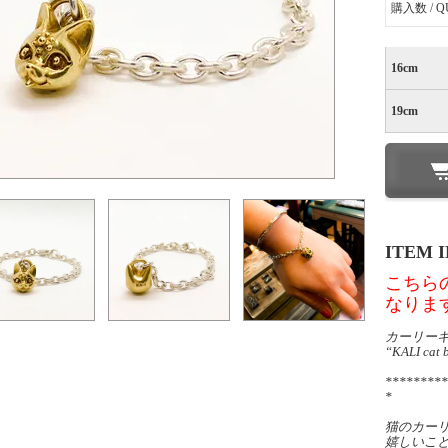
購入数 / Q
16cm
19cm
ITEM 
こちら
なりま
カーリーキ
“KALI cat 
*********
*
猫のカー
嬉しいこ