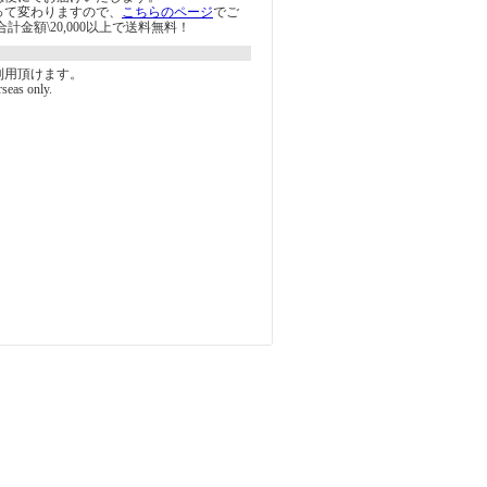
って変わりますので、
こちらのページ
でご
計金額\20,000以上で送料無料！
利用頂けます。
rseas only.