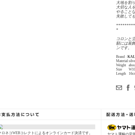
大地を割
大切な人
やること
失敗して
*********
*
コロンと
額には装
ンです。
Brand :
KAL
Material
sil
Weight
abou
Size
W10
Length
16c
クロネコWEBコレクトによるオンラインカード決済です。
ヤマト運輸の宅