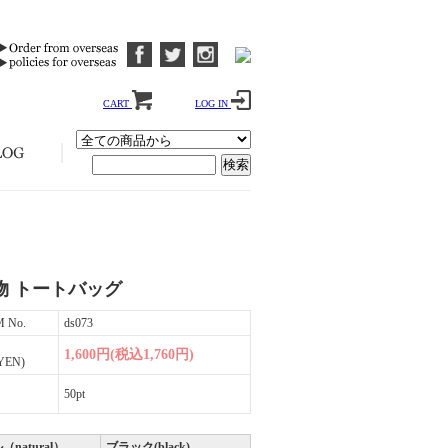
CART
LOG IN
物 トートバッグ
M No.
ds073
1,600円(税込1,760円)
YEN)
50pt
natural）
ブラック(black)