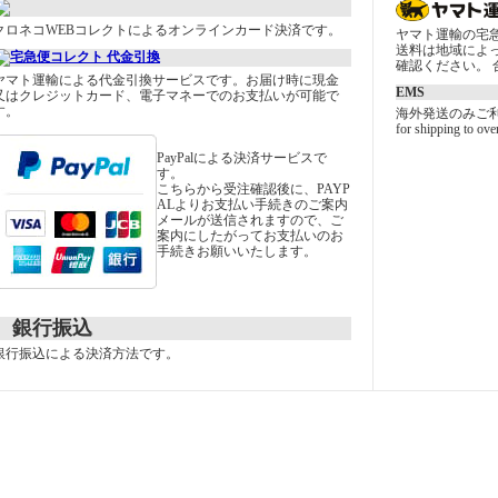
クロネコWEBコレクトによるオンラインカード決済です。
ヤマト運輸の宅
送料は地域によ
確認ください。 合
ヤマト運輸による代金引換サービスです。お届け時に現金
EMS
又はクレジットカード、電子マネーでのお支払いが可能で
す。
海外発送のみご
for shipping to ove
PayPalによる決済サービスで
す。
こちらから受注確認後に、PAYP
ALよりお支払い手続きのご案内
メールが送信されますので、ご
案内にしたがってお支払いのお
手続きお願いいたします。
銀行振込
銀行振込による決済方法です。