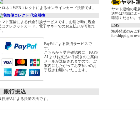
クロネコWEBコレクトによるオンラインカード決済です。
ヤマト運輸の宅
送料は地域によ
確認ください。 合
ヤマト運輸による代金引換サービスです。お届け時に現金
EMS
又はクレジットカード、電子マネーでのお支払いが可能で
す。
海外発送のみご
for shipping to ove
PayPalによる決済サービスで
す。
こちらから受注確認後に、PAYP
ALよりお支払い手続きのご案内
メールが送信されますので、ご
案内にしたがってお支払いのお
手続きお願いいたします。
銀行振込
銀行振込による決済方法です。