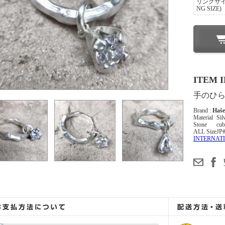
リングサイズ
NG SIZE)
ITEM 
手のひ
Brand :
Haš
Material
Sil
Stone
cu
ALL Size
JP
INTERNATI