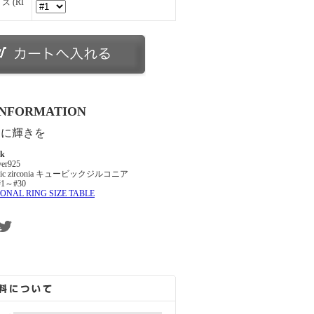
 (RI
INFORMATION
らに輝きを
ek
ver925
bic zirconia キュービックジルコニア
#1～#30
ONAL RING SIZE TABLE