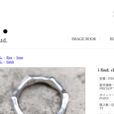
ム
Ring
Stone
＞
＞
ム
Hašek
＞
i find. 
型番 / ITE
販売価格 /
PRICE(JP 
ポイント /
POINT
購入数 / Q
TY