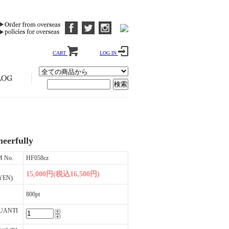
CART
LOG IN
cheerfully
M No.
HF058cz
15,000円(税込16,500円)
YEN)
800pt
UANTI