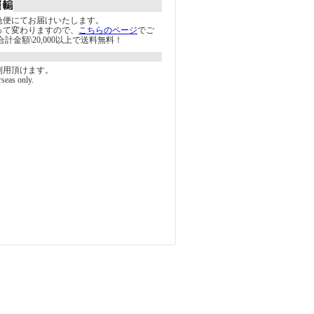
急便にてお届けいたします。
って変わりますので、
こちらのページ
でご
計金額\20,000以上で送料無料！
利用頂けます。
rseas only.