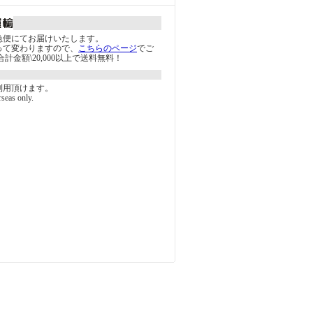
急便にてお届けいたします。
って変わりますので、
こちらのページ
でご
計金額\20,000以上で送料無料！
利用頂けます。
rseas only.