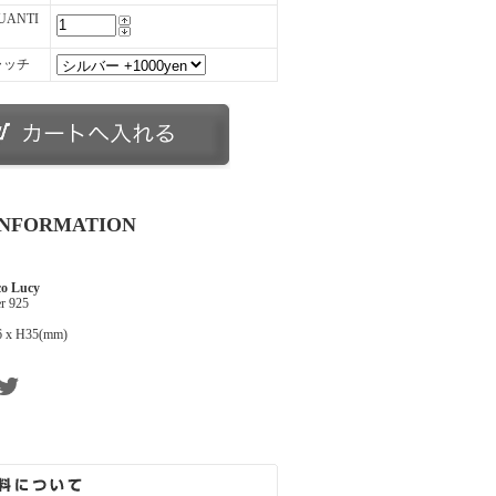
UANTI
ャッチ
INFORMATION
co Lucy
er 925
 x H35(mm)