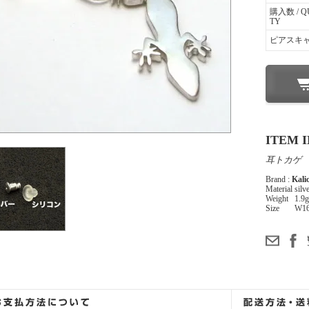
購入数 / Q
TY
ピアスキ
ITEM 
耳トカゲ
Brand :
Kali
Material
silv
Weight
1.9g
Size
W16