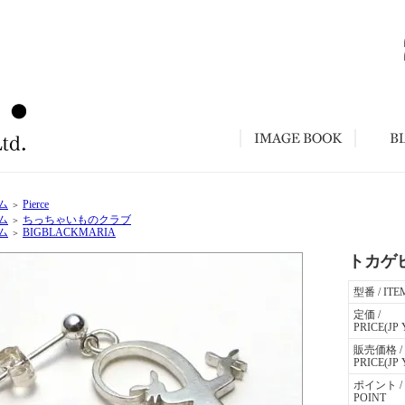
ム
Pierce
＞
ム
ちっちゃいものクラブ
＞
ム
BIGBLACKMARIA
＞
トカゲ
型番 / ITE
定価 /
PRICE(JP 
販売価格 /
PRICE(JP 
ポイント /
POINT